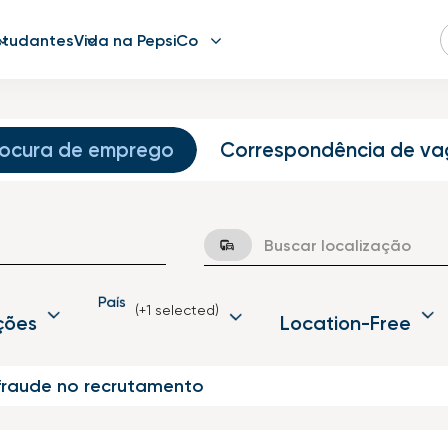
studantes
Vida na PepsiCo
rocura de emprego
Correspondência de va
País
(+1 selected)
ções
Location-Free
 fraude no recrutamento