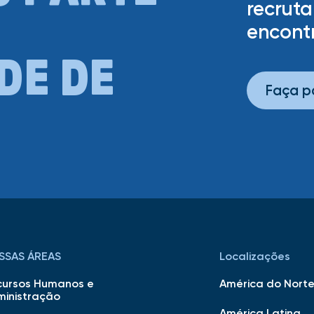
recrut
encontr
DE DE
Faça p
SSAS ÁREAS
Localizações
cursos Humanos e
América do Nort
ministração
América Latina