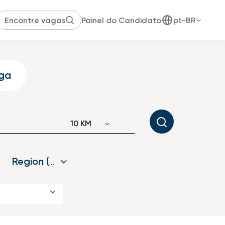
Painel do Candidato
pt-BR
ga
JOBS.DISTANCEUNITS_SCREENREA
10 KM
Region (loc free)