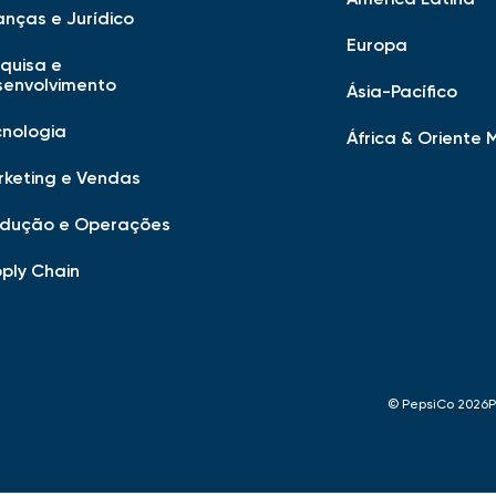
anças e Jurídico
Europa
quisa e
senvolvimento
Ásia-Pacífico
cnologia
África & Oriente 
keting e Vendas
odução e Operações
ply Chain
© PepsiCo 2026
P