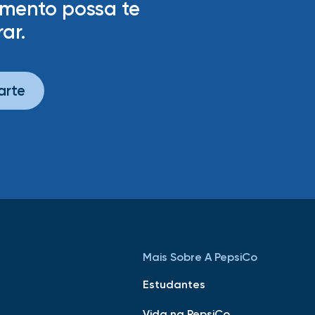
amento possa te
ar.
arte
Mais Sobre A PepsiCo
e
Estudantes
Vida na PepsiCo