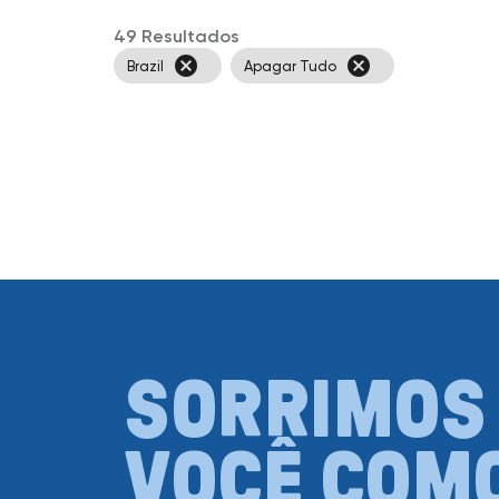
49 Resultados
cancel
cancel
Brazil
Apagar Tudo
SORRIMOS 
VOCÊ COM