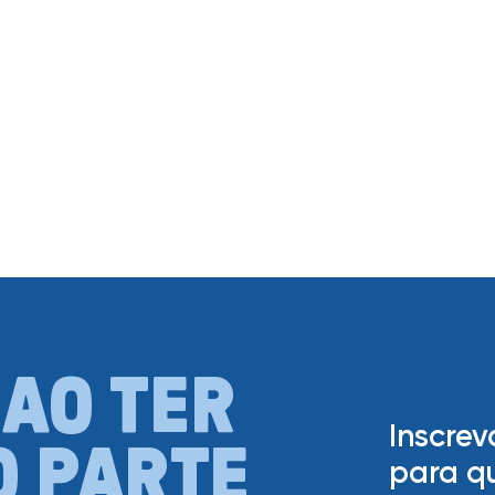
AO TER
Inscrev
O PARTE
para q