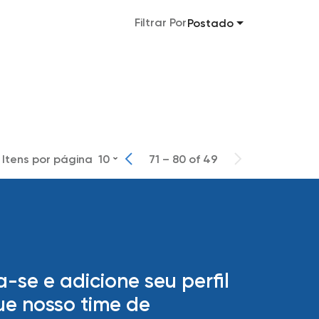
Filtrar Por
Postado
Itens por página
10
71 – 80 of 49
a-se e adicione seu perfil
ue nosso time de