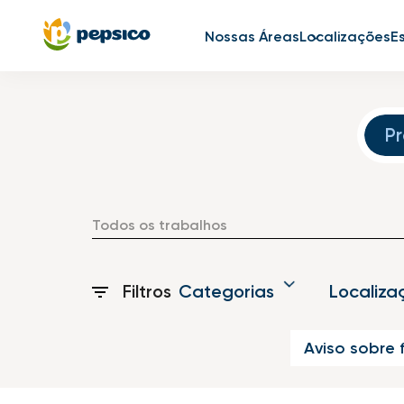
Nossas Áreas
Localizações
E
Job Search Page
P
Filtros
Categorias
Localiza
Aviso sobre