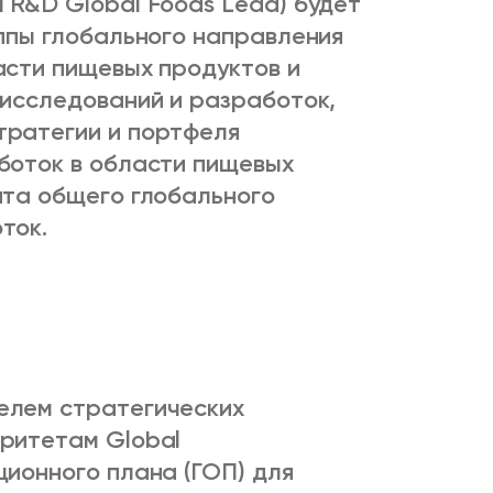
 R&D Global Foods Lead) будет
уппы глобального направления
асти пищевых продуктов и
 исследований и разработок,
тратегии и портфеля
боток в области пищевых
нта общего глобального
ток.
елем стратегических
ритетам Global
ионного плана (ГОП) для