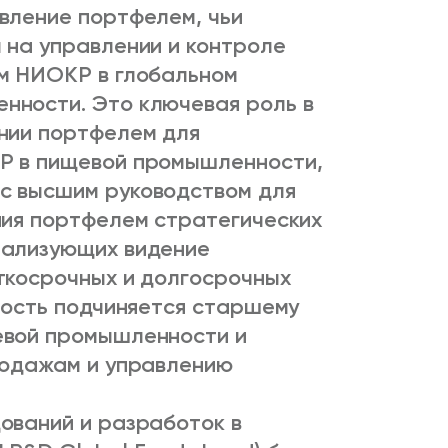
вление портфелем, чьи
 на управлении и контроле
м НИОКР в глобальном
нности. Это ключевая роль в
нии портфелем для
Р в пищевой промышленности,
с высшим руководством для
ния портфелем стратегических
еализующих видение
ткосрочных и долгосрочных
ность подчиняется старшему
евой промышленности и
родажам и управлению
ований и разработок в