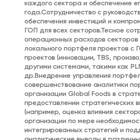
каждого сектора и обеспечение е
года.
Сотрудничество с руководст
обеспечения инвестиций и компро
ГОП для всех секторов.
Тесное сот
операционных расходов секторов 
локального портфеля проектов с 
проектов (инновации, TBS, производ
другими системами, такими как PLM,
др.
Внедрение управления портфел
совершенствование аналитики по
организации Global Foods в страт
предоставлении стратегических в
(например, оценка влияния сектора
организации по мере необходимос
интегрированных стратегий и под
аналитические выводы в различны