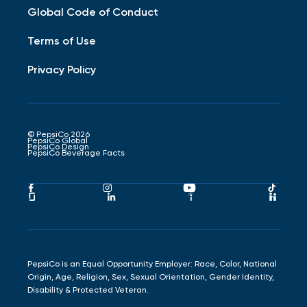
Global Code of Conduct
Terms of Use
Privacy Policy
© PepsiCo 2026
PepsiCo Global
PepsiCo Design
PepsiCo Beverage Facts
Pepsico
Pepsico
Pepsico
Peps
Facebook
Instagram
Youtube
Tikto
Pepsico
Pepsico
Pepsico
Peps
Link
Link
Link
Link
Glassdoor
LinkedIn
Indeed
Hand
Link
Link
Link
Link
PepsiCo is an Equal Opportunity Employer: Race, Color, National
Origin, Age, Religion, Sex, Sexual Orientation, Gender Identity,
Disability & Protected Veteran.