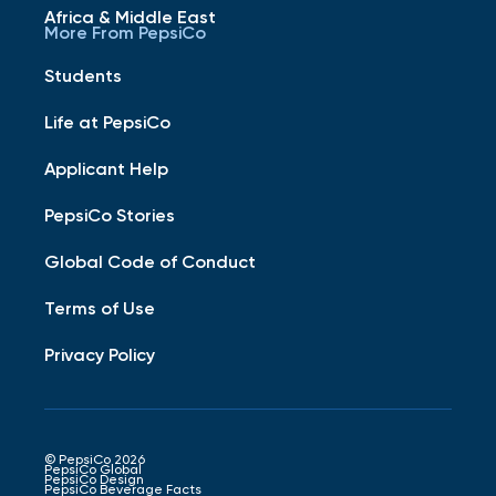
Africa & Middle East
More From PepsiCo
Students
Life at PepsiCo
Applicant Help
PepsiCo Stories
Global Code of Conduct
Terms of Use
Privacy Policy
© PepsiCo 2026
PepsiCo Global
PepsiCo Design
PepsiCo Beverage Facts