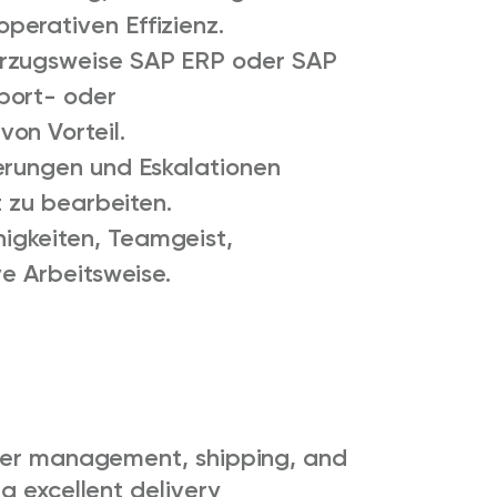
erativen Effizienz.
orzugsweise SAP ERP oder SAP
port- oder
on Vorteil.
erungen und Eskalationen
t zu bearbeiten.
igkeiten, Teamgeist,
ve Arbeitsweise.
rder management, shipping, and
g excellent delivery