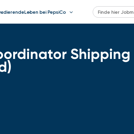
tudierende
Leben bei PepsiCo
ordinator Shipping &
d)