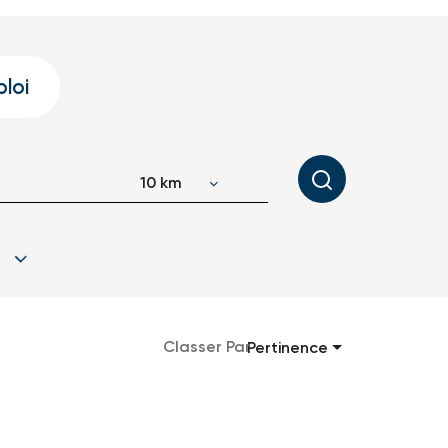
loi
JOBS.DISTANCEUNITS_SCREENREA
10 km
Classer Par
Pertinence