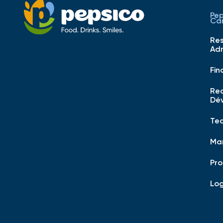
Pe
Car
Re
Adm
Fin
Re
Dé
Te
Mar
Pro
Log