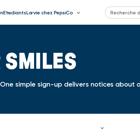
on
Etudiants
La vie chez PepsiCo
R SMILES
ne simple sign-up delivers notices about op