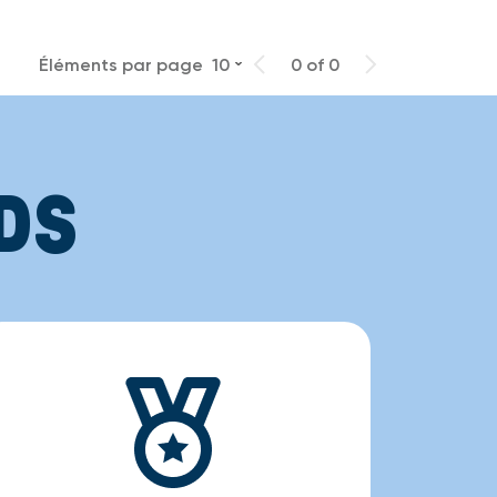
Éléments par page
10
0 of 0
DS