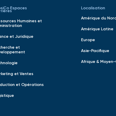
psiCo Espaces
Localisation
rières
Amérique du Nor
ssources Humaines et
inistration
Amérique Latine
ance et Juridique
Europe
cherche et
Asie-Pacifique
veloppement
Afrique & Moyen-
chnologie
keting et Ventes
duction et Opérations
istique