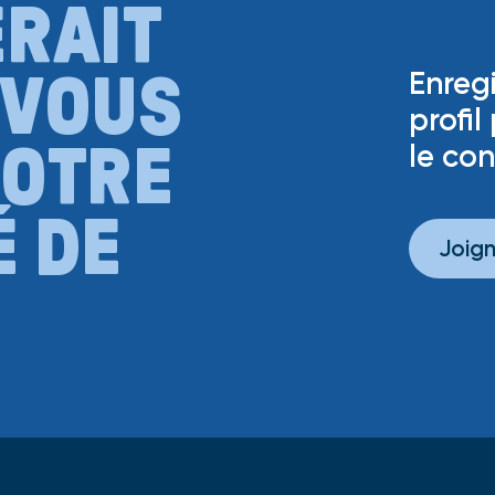
ERAIT
 VOUS
Enregi
profil
NOTRE
le con
 DE
Joign