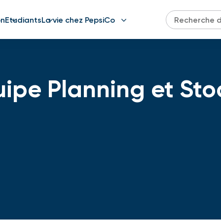
on
Etudiants
La vie chez PepsiCo
ipe Planning et Stoc