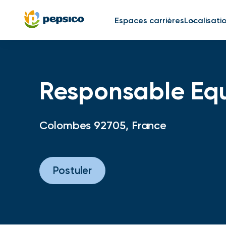
Espaces carrières
Localisati
Responsable Equ
Colombes 92705, France
Postuler