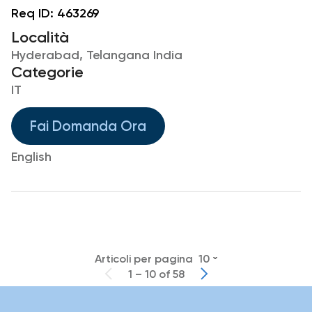
Req ID:
463269
Località
Hyderabad, Telangana India
Categorie
IT
Fai Domanda Ora
English
Articoli per pagina
10
1 – 10 of 58