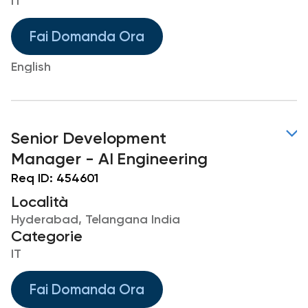
IT
Fai Domanda Ora
English
Senior Development
Manager - AI Engineering
Req ID:
454601
Località
Hyderabad, Telangana India
Categorie
IT
Fai Domanda Ora