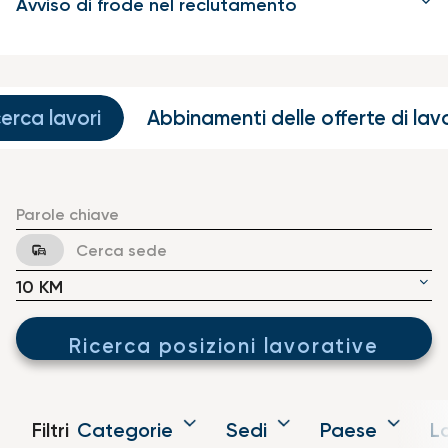
Avviso di frode nel reclutamento
Job Search Page
cerca lavori
Abbinamenti delle offerte di lav
JOBS.DISTANCEUNITS_SCREENREADER_TEXT
10 KM
Ricerca posizioni lavorative
Filtri
Categorie
Sedi
Paese
L